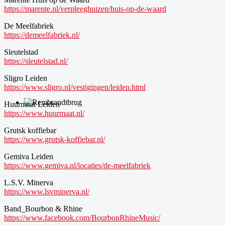
https://marente.nl/verpleeghuizen/huis-op-de-waard
De Meelfabriek
https://demeelfabriek.nl/
Sleutelstad
https://sleutelstad.nl/
Sligro Leiden
https://www.sligro.nl/vestigingen/leiden.html
Huurmaat Leiden
https://www.huurmaat.nl/
Grutsk koffiebar
https://www.grutsk-koffiebar.nl/
Gemiva Leiden
https://www.gemiva.nl/locaties/de-meelfabriek
L.S.V. Minerva
https://www.lsvminerva.nl/
Band_Bourbon & Rhine
https://www.facebook.com/BourbonRhineMusic/